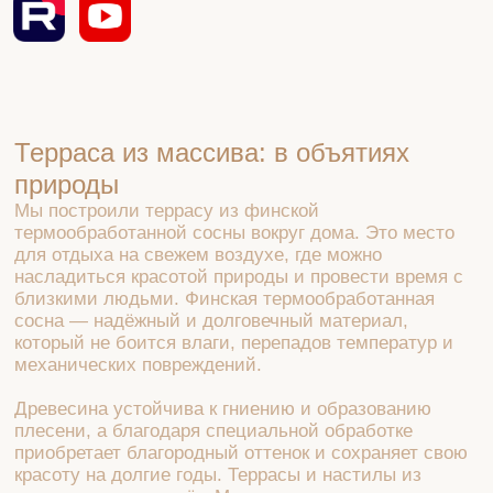
Терраса из массива: в объятиях
природы
Мы построили террасу из финской
термообработанной сосны вокруг дома. Это место
для отдыха на свежем воздухе, где можно
насладиться красотой природы и провести время с
близкими людьми. Финская термообработанная
сосна — надёжный и долговечный материал,
который не боится влаги, перепадов температур и
механических повреждений.
Древесина устойчива к гниению и образованию
плесени, а благодаря специальной обработке
приобретает благородный оттенок и сохраняет свою
красоту на долгие годы. Террасы и настилы из
массива — наш конёк. Мы создали уникальное
пространство для отдыха, учитывая все особенности
участка и пожелания заказчика. Вечером терраса
превращается в уютное место, где можно
наслаждаться видом на сад или просто отдыхать
после рабочего дня. Удобные ступени позволяют
легко подниматься на террасу и спускаться с неё.
Здесь можно разместить удобные сиденья, шезлонги
или небольшой диван. Большие горшки с цветами