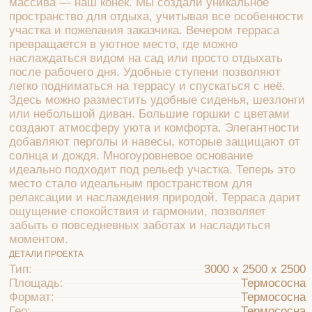
создают атмосферу уюта и комфорта. Элегантности
добавляют перголы и навесы, которые защищают от
солнца и дождя. Многоуровневое основание
идеально подходит под рельеф участка. Теперь это
место стало идеальным пространством для
релаксации и наслаждения природой. Терраса дарит
ощущение спокойствия и гармонии, позволяет
забыть о повседневных заботах и насладиться
моментом.
ДЕТАЛИ ПРОЕКТА
Тип:
3000 х 2500 х 2500
Площадь:
Термососна
Формат:
Термососна
Гео:
Термососна
Материал:
Термососна
Срок реализации:
Термососна
Стоимость проекта:
Термососна
Готовы обсудить вашу